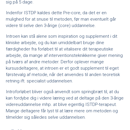
sig på 5 dage.
Indenfor ISTDP kaldes dette Pre-core, da det er en
mulighed for at snuse til metoden, før man eventuelt går
videre til selve den 3-årige (core) uddannelse.
Introen kan stå alene som inspiration og supplement i dit
kliniske arbejde, og du kan umiddelbart bruge dine
færdigheder fra forløbet til at vitalisere dit terapeutiske
arbejde, da mange af interventionsteknikkerne giver mening
på tværs af andre metoder. Derfor oplever mange
kursusdeltagere, at introen er et godt supplement til eget
førstevalg af metode, når det anvendes til anden teoretisk
retning ift. specialist uddannelsen.
Introforløbet bliver også anvendt som springbræt til, at du
kan fordybe dig i videre læring ved at deltage på den 3-årige
videreuddannelse mhp. at blive egentlig ISTDP-terapeut.
Mange deltagere får lyst til at lære mere om metoden og
tilmelder sig således selve uddannelsen.