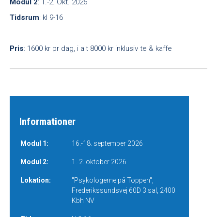
Modul 2
: 1.-2. Okt. 2026
Tidsrum
: kl 9-16
Pris
: 1600 kr pr dag, i alt 8000 kr inklusiv te & kaffe
Informationer
Modul 1:
16.-18. september 2026
Modul 2:
1.-2. oktober 2026
Lokation:
"Psykologerne på Toppen",
Frederikssundsvej 60D 3.sal, 2400
Kbh NV