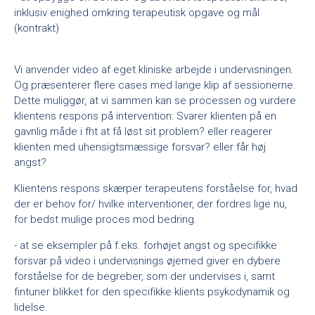
inklusiv enighed omkring terapeutisk opgave og mål
(kontrakt)
Vi anvender video af eget kliniske arbejde i undervisningen.
Og præsenterer flere cases med lange klip af sessionerne.
Dette muliggør, at vi sammen kan se processen og vurdere
klientens respons på intervention: Svarer klienten på en
gavnlig måde i fht at få løst sit problem? eller reagerer
klienten med uhensigtsmæssige forsvar? eller får høj
angst?
Klientens respons skærper terapeutens forståelse for, hvad
der er behov for/ hvilke interventioner, der fordres lige nu,
for bedst mulige proces mod bedring.
- at se eksempler på f.eks. forhøjet angst og specifikke
forsvar på video i undervisnings øjemed giver en dybere
forståelse for de begreber, som der undervises i, samt
fintuner blikket for den specifikke klients psykodynamik og
lidelse.