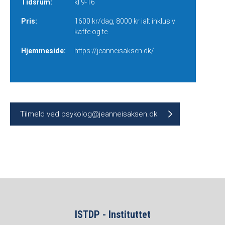
Tidsrum:
kl 9-16
Pris:
1600 kr/dag, 8000 kr ialt inklusiv
kaffe og te
Hjemmeside:
https://jeanneisaksen.dk/
Tilmeld ved psykolog@jeanneisaksen.dk
ISTDP - Instituttet