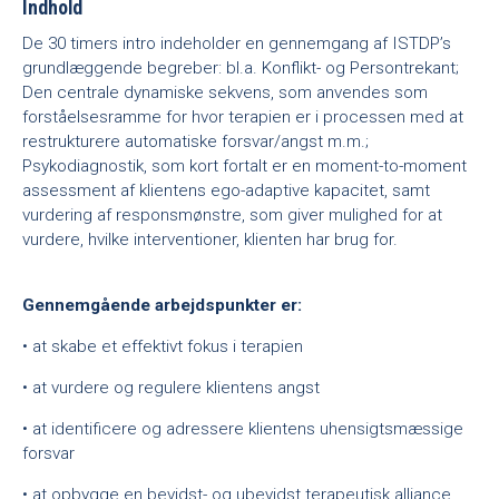
Indhold
De 30 timers intro indeholder en gennemgang af ISTDP’s
grundlæggende begreber: bl.a. Konflikt- og Persontrekant;
Den centrale dynamiske sekvens, som anvendes som
forståelsesramme for hvor terapien er i processen med at
restrukturere automatiske forsvar/angst m.m.;
Psykodiagnostik, som kort fortalt er en moment-to-moment
assessment af klientens ego-adaptive kapacitet, samt
vurdering af responsmønstre, som giver mulighed for at
vurdere, hvilke interventioner, klienten har brug for.
Gennemgående arbejdspunkter er:
• at skabe et effektivt fokus i terapien
• at vurdere og regulere klientens angst
• at identificere og adressere klientens uhensigtsmæssige
forsvar
• at opbygge en bevidst- og ubevidst terapeutisk alliance,